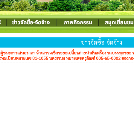
ข่าวจัดซื้อ-จัดจ้าง
าศผู้ชนะการเสนอราคา จ้างตรวจเช็กระยะเปลี่ยนถ่ายนำมันเครื่อง รถบรรทุกข
ทะเบียนหมายเลข 81-1055 นครพนม หมายเลขครุภัณฑ์ 005-65-0002 ของกองสา
์