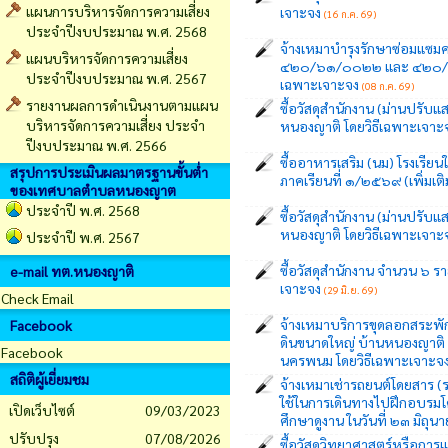
แผนการบริหารจัดการความเสี่ยง
เจาะจง
(16 ก.ค. 69)
ประจำปีงบประมาณ พ.ศ. 2568
จ้างเหมาบำรุงรักษาซ่อมแซมคร
แผนบริหารจัดการความเสี่ยง
๔๒๐/๖๑/๐๐๒๒ และ ๔๒๐/๖๔
ประจำปีงบประมาณ พ.ศ. 2567
เฉพาะเจาะจง
(08 ก.ค. 69)
รายงานผลการดำเนินงานตามแผน
ซื้อวัสดุสำนักงาน (ม่านปรั
บริหารจัดการความเสี่ยง ประจำ
หนองญาติ โดยวิธีเฉพาะเจาะ
ปีงบประมาณ พ.ศ. 2566
ซื้ออาหารเสริม (นม) โรงเรี
สรุปการประเมินผลมาตรฐานขั้นต่ำ
ภาคเรียนที่ ๑/๒๕๖๙ (เพิ่มเ
ของเทศบาลตำบลหนองญาต
ประจำปี พ.ศ. 2568
ซื้อวัสดุสำนักงาน (ม่านปรั
หนองญาติ โดยวิธีเฉพาะเจาะ
ประจำปี พ.ศ. 2567
ซื้อวัสดุสำนักงาน จำนวน ๖
e-mail ทต.หนองญาติ
เจาะจง
(29 มิ.ย. 69)
Check Email
จ้างเหมาบริการขุดลอกสระพ
Facebook
ดินขนาดใหญ่ บ้านหนองญาติ 
Facebook
นครพนม โดยวิธีเฉพาะเจาะจ
สถิติผู้เยี่ยมชม
จ้างเหมาเช่ารถยนต์โดยสาร (รถ
ใช้ในการเดินทางไปฝึกอบรม
เปิดเว็บไซต์
09/03/2023
ศึกษาดูงาน ในวันที่ ๒๓ มิถุ
ปรับปรุง
07/08/2026
ซื้อวัสดุวิทยาศาสตร์หรือก