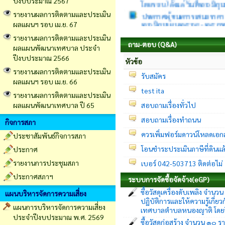
ปีงบประมาณ 2567
๒๖ มิถุนายน ๒๕๖๙ - ๒๕ ก
รายงานผลการติดตามและประเมิน
ประกาศผู้ชนะการเสนอราคา
ผลแผนฯ รอบ เม.ย. 67
รอบ) ตั้งแต่วันที่ ๒๖ มิถ
รายงานผลการติดตามและประเมิน
ประกาศผู้ชนะการเสนอราคา จ้า
ถาม-ตอบ (Q&A)
ผลแผนพัฒนาเทศบาล ประจำ
๒๕๖๙ - ๒๕ กรกฎาคม ๒๕๖๙ 
ปีงบประมาณ 2566
หัวข้อ
ประกาศผู้ชนะการเสนอราคา จ้
๒๕๖๙ - ๒๕ กรกฎาคม ๒๕๖๙ 
รายงานผลการติดตามและประเมิน
รับสมัคร
ผลแผนฯ รอบ เม.ย. 66
test ita
รายงานผลการติดตามและประเมิน
ผลแผนพัฒนาเทศบาล ปี 65
สอบถามเรื่องทั่วไป
สอบถามเรื่องทำถนน
กิจการสภา
ควรเพิ่มฟอร์มดาวน์โหลดเอก
ประชาสัมพันธ์กิจการสภา
โอนชำระประเมินภาษีที่ดินแล้ว
ประกาศ
รายงานการประชุมสภา
เบอร์ 042-503713 ติดต่อไม่
ประกาศสภาฯ
ระบบการจัดซื้อจัดจ้าง(eGP)
ซื้อวัสดุเครื่องดับเพลิง จำ
แผนบริหารจัดการความเสี่ยง
ปฏิบัติการและให้ความรู้เกี่
แผนการบริหารจัดการความเสี่ยง
เทศบาลตำบลหนองญาติ โดยว
ประจำปีงบประมาณ พ.ศ. 2569
ซื้อวัสดุก่อสร้าง จำนวน ๑