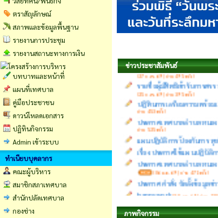
วิสัยทัศน์/พันธกิจ
ตราสัญลักษณ์
สภาพและข้อมูลพื้นฐาน
แผนปฏิบัติพลังงาน
รายงานการประชุม
(06 พ.ค. 69 |
ประกาศ เรื่องประกาศรายชื
รายงานสถานะทางการเงิน
(27 ก.พ. 69 | อ่าน 495 ครั้ง)
ข่าวประชาสัมพันธ์
รายชื่อผู้มีสิทธิเข้ารับกา
บทบาทและหน้าที่
(25 ก.พ. 69 | อ่าน 395 ครั้ง)
ปฏิทินการเตรียมความพร้อม
แผนที่เทศบาล
อ่าน 453 ครั้ง)
คู่มือประชาชน
ประกาศเทศบาลตำบลหนองญาติ 
อ่าน 525 ครั้ง)
ดาวน์โหลดเอกสาร
แผนปฏิบัติการป้องกันการ
ปฏิทินกิจกรรม
เรื่อง ประกาศใช้แผนปฏิบัต
Admin เข้าระบบ
ประกาศเทศบาลตำบลหนองญาติ 
(06 ม.ค. 69 | อ่าน 471 ครั้ง)
ทำเนียบบุคลากร
ประกาศ คำสั่ง จัดตั้งข้อมูลข
คณะผู้บริหาร
happy work
(30 ธ.ค. 68 | อ่าน 130 
สมาชิกสภาเทศบาล
สำนักปลัดเทศบาล
กองช่าง
ภาพกิจกรรม